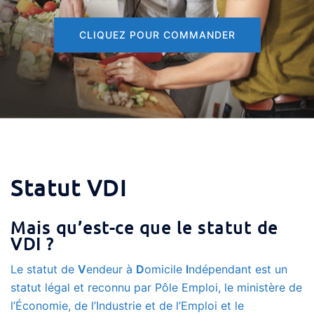
CLIQUEZ POUR COMMANDER
Statut VDI
Mais qu’est-ce que le statut de
VDI
?
Le statut de
V
endeur à
D
omicile
I
ndépendant est un
statut légal et reconnu par Pôle Emploi, le ministère de
l’Économie, de l’Industrie et de l’Emploi et le