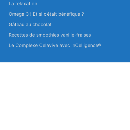
La relaxation
Omega 3 ! Et si c’était bénéfique ?
Gâteau au chocolat
Recettes de smoothies vanille-fraises
Le Complexe Celavive avec InCelligence®