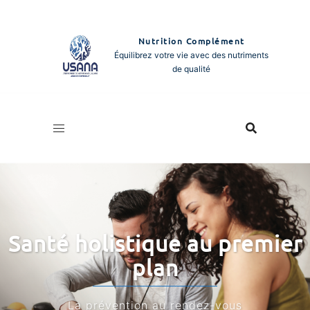
Aller
au
Nutrition Complément
contenu
Équilibrez votre vie avec des nutriments
de qualité
Santé holistique au premier
plan
La prévention au rendez-vous